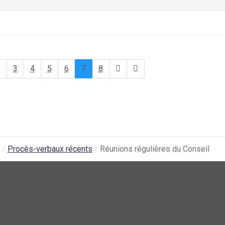
2
3
4
5
6
7
8
Procès-verbaux récents
Réunions régulières du Conseil