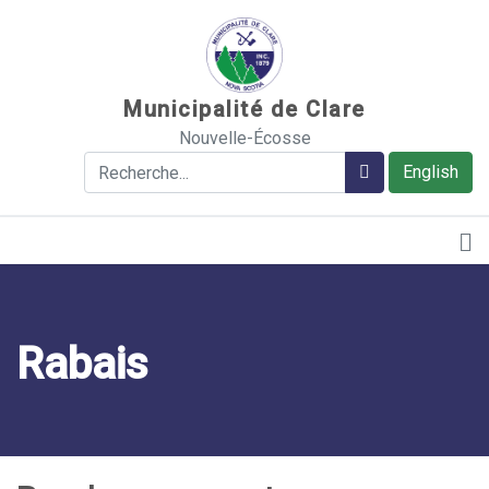
Sauter au contenu
Municipalité de Clare
Nouvelle-Écosse
Rechercher
Rechercher
English
Rabais