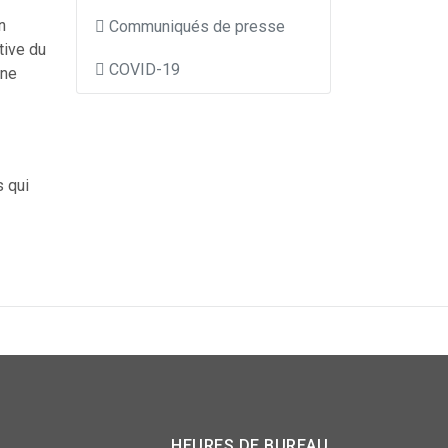
n
Communiqués de presse
tive du
COVID-19
une
s qui
HEURES DE BUREAU