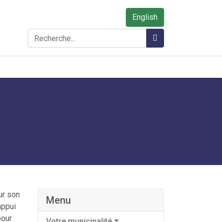
English
Rechercher
Rechercher
ur son
Menu
appui
pour
Votre municipalité