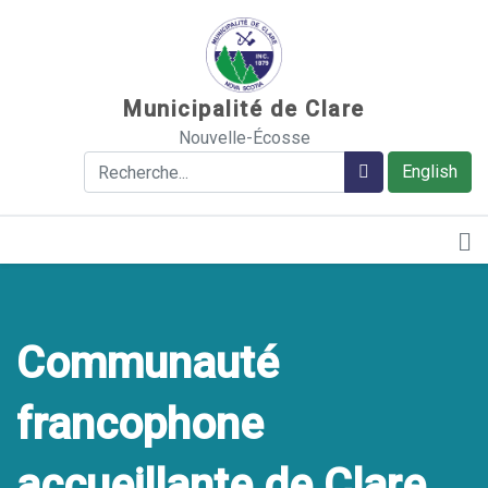
Sauter au contenu
Municipalité de Clare
Nouvelle-Écosse
Rechercher
Rechercher
English
Communauté
francophone
accueillante de Clare