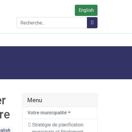
English
Rechercher
Rechercher
er
Menu
re
Votre municipalité
Stratégie de planification
glish
municipale et Règlement