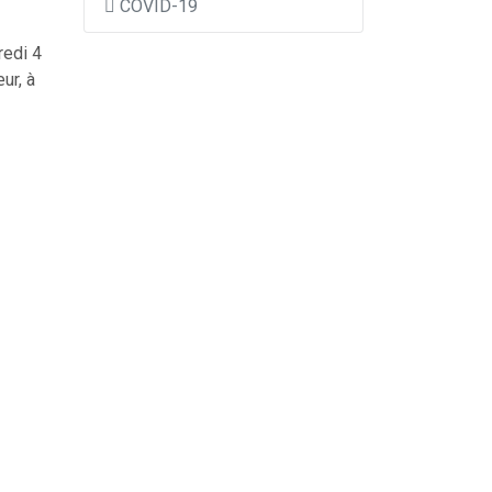
COVID-19
redi 4
ur, à