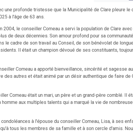
ec une profonde tristesse que la Municipalité de Clare pleure le
025 à l'âge de 63 ans.
en 2004, le conseiller Comeau a servi la population de Clare avec
plus de deux décennies. Son amour profond pour sa communaut
dans le cadre de son travail au Conseil, de son bénévolat de longu
sidents. Il était un champion dévoué de ses constituants, toujou
nseiller Comeau a apporté bienveillance, sincérité et sagesse au
e des autres et était animé par un désir authentique de faire de 
ller Comeau était un mari, un père et un grand-père comblé. Il ét
un homme aux multiples talents qui a marqué la vie de nombreus
 condoléances à l'épouse du conseiller Comeau, Lisa, à ses enf
i qu'à tous les membres de sa famille et à son cercle d'amis. Nou