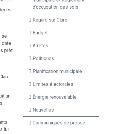
d’occupation des sols
 décès
Regard sur Clare
Budget
é se
e date
Arrêtés
rs prêt
Politiques
Planification municipale
Clare
Limites électorales
ait un
Énergie renouvelable
es
Nouvelles
ants
Communiqués de presse
s lui