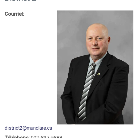
Courriel:
district2@munclare.ca
Téléphone:
902-837-5888